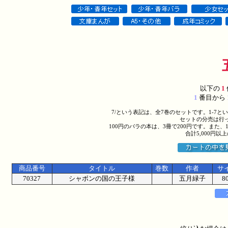
以下の
1
1
番目から
7/という表記は、全7巻のセットです。1-7
セットの分売は行
100円のバラの本は、3冊で200円です。また、
合計5,000円
商品番号
タイトル
巻数
作者
サ
70327
シャボンの国の王子様
五月緑子
8