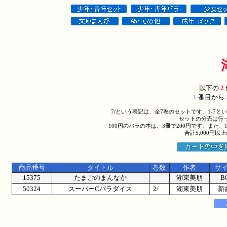
以下の
2
1
番目から
7/という表記は、全7巻のセットです。1-7
セットの分売は行
100円のバラの本は、3冊で200円です。また、
合計5,000円
商品番号
タイトル
巻数
作者
サ
15375
たまごのまんなか
湖東美朋
B
50324
スーパーCパラダイス
2/
湖東美朋
新