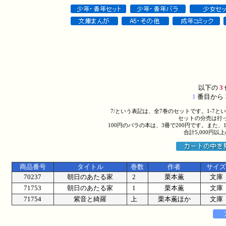
以下の
3
1
番目から
7/という表記は、全7巻のセットです。1-7
セットの分売は行
100円のバラの本は、3冊で200円です。また、
合計5,000円
商品番号
タイトル
巻数
作者
サイズ
70237
朝日のあたる家
2
栗本薫
文庫
71753
朝日のあたる家
1
栗本薫
文庫
71754
紫音と綺羅
上
栗本薫ほか
文庫