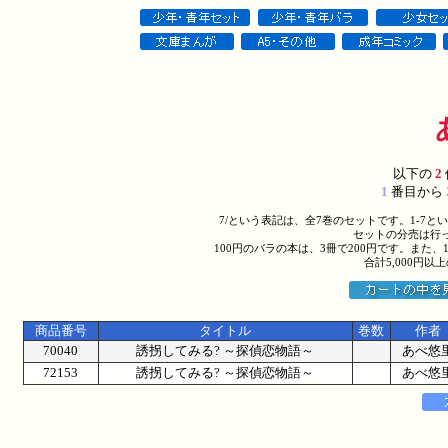
以下の
2
1
番目から
7/という表記は、全7巻のセットです。1-7
セットの分売は行
100円のバラの本は、3冊で200円です。また、
合計5,000円
商品番号
タイトル
巻数
作者
70040
誘拐してみる? ～探偵恋物語～
あべ悠
72153
誘拐してみる? ～探偵恋物語～
あべ悠