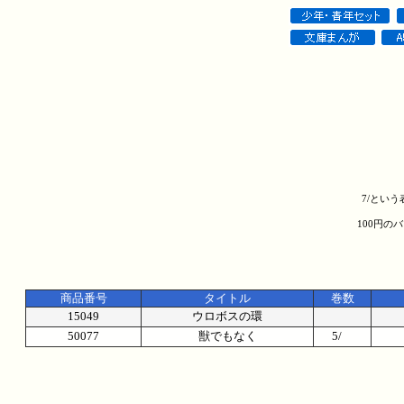
7/とい
100円の
商品番号
タイトル
巻数
15049
ウロボスの環
50077
獣でもなく
5/