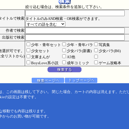
絞り込む場合は、検索条件を追加して下さい。
タイトルで検索
タイトルのみAND検索・OR検索ができます。
作者で検索
出版社で検索
少年・青年セット
少年・青年バラ
写真集
数選択可です。
少女セット
少女バラ(新書)
少女バラ(B6)
全リストから)
文庫まんが
A5他
BoysLove系小説
成年コミック
ゲーム攻略本
は、この画面は残して下さい。 閉じた場合、カートの内容は消えます。ただ
kieの設定は不要です。
うな移動でも内容は残ります。
中からのお買い物が可能です。