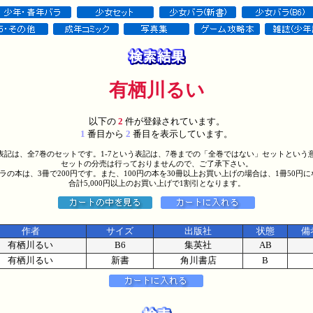
有栖川るい
以下の
2
件が登録されています。
1
番目から
2
番目を表示しています。
う表記は、全7巻のセットです。1-7という表記は、7巻までの「全巻ではない」セットという
セットの分売は行っておりませんので、ご了承下さい。
バラの本は、3冊で200円です。また、100円の本を30冊以上お買い上げの場合は、1冊50円
合計5,000円以上のお買い上げで1割引となります。
作者
サイズ
出版社
状態
備
有栖川るい
B6
集英社
AB
有栖川るい
新書
角川書店
B