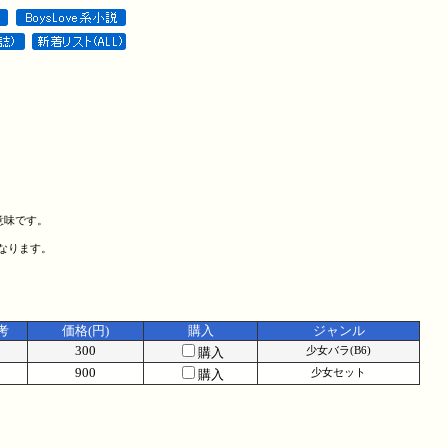
意味です。
になります。
考
価格(円)
購入
ジャンル
300
購入
少女バラ(B6)
900
購入
少女セット