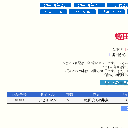
蛭
以下の
1
1
番目から
7/という表記は、全7巻のセットです。1-7
セットの分売は行
100円のバラの本は、3冊で200円です。また、
合計5,000円
商品番号
タイトル
巻数
作者
サ
30383
デビルマン
2/
蛭田充+永井豪
B