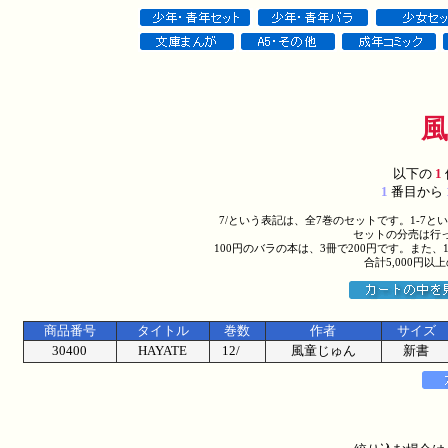
以下の
1
1
番目から
7/という表記は、全7巻のセットです。1-7
セットの分売は行
100円のバラの本は、3冊で200円です。また、
合計5,000円
商品番号
タイトル
巻数
作者
サイズ
30400
HAYATE
12/
風童じゅん
新書