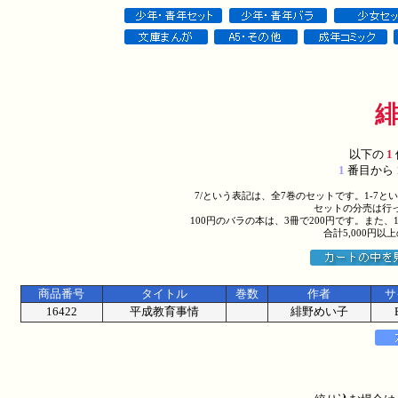
以下の
1
1
番目から
7/という表記は、全7巻のセットです。1-7
セットの分売は行
100円のバラの本は、3冊で200円です。また、
合計5,000円
商品番号
タイトル
巻数
作者
サ
16422
平成教育事情
緋野めい子