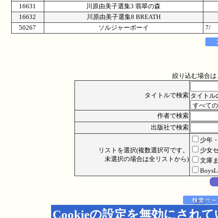
16631
川原由美子選集3 翡翠の森
16632
川原由美子選集8 BREATH
50267
ソルジャーボーイ
7/
絞り込む場合は
タイトルで検索
タイトル
作者で検索
出版社で検索
少年
リストを選択(複数選択可です。
少女
未選択の場合は全リストから)
文庫
Boys
Cookieの設定を無効にされ