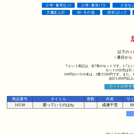
以下の
1
1
番目から
7/という表記は、全7巻のセットです。1-7
セットの分売は行
100円のバラの本は、3冊で200円です。また、
合計5,000円
商品番号
タイトル
巻数
作者
サ
16538
愛っていうのはね
成瀬千雪
B