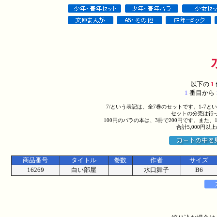
以下の
1
1
番目から
7/という表記は、全7巻のセットです。1-7
セットの分売は行
100円のバラの本は、3冊で200円です。また、
合計5,000円
商品番号
タイトル
巻数
作者
サイズ
16269
白い部屋
水口舞子
B6