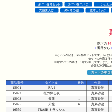
以下の
10
1
番目から
7/という表記は、全7巻のセットです。1-7
セットの分売は行
100円のバラの本は、3冊で200円です。また、
合計5,000円
商品番号
タイトル
巻数
作者
15991
RA-I
真東砂波
15992
桜の降る夜
真東砂波
15993
天龍
1
真東砂波
15995
天龍
6
真東砂波
16559
TRASH トラッシュ
真東砂波