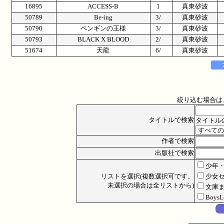
16895
ACCESS-B
1
真東砂波
50789
Be-ing
3/
真東砂波
50790
ペンギンの王様
3/
真東砂波
50793
BLACK X BLOOD
2/
真東砂波
51674
天龍
6/
真東砂波
絞り込む場合は
タイトルで検索
タイトル
作者で検索
出版社で検索
少年
リストを選択(複数選択可です。
少女
未選択の場合は全リストから)
文庫
Boys