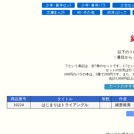
以下の
1
1
番目から
7/という表記は、全7巻のセットです。1-7
セットの分売は行
100円のバラの本は、3冊で200円です。また、
合計5,000円
商品番号
タイトル
巻数
作者
10224
はじまりはトライアングル
緒形裕美