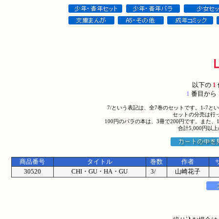
以下の
1
1
番目から
7/という表記は、全7巻のセットです。1-7
セットの分売は行
100円のバラの本は、3冊で200円です。また、
合計5,000円
商品番号
タイトル
巻数
作者
30520
CHI・GU・HA・GU
3/
山崎花子