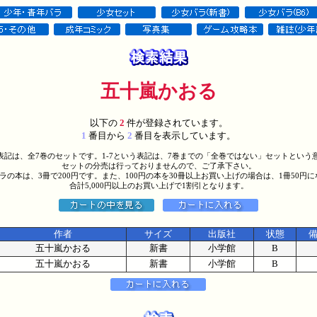
五十嵐かおる
以下の
2
件が登録されています。
1
番目から
2
番目を表示しています。
う表記は、全7巻のセットです。1-7という表記は、7巻までの「全巻ではない」セットという
セットの分売は行っておりませんので、ご了承下さい。
バラの本は、3冊で200円です。また、100円の本を30冊以上お買い上げの場合は、1冊50円
合計5,000円以上のお買い上げで1割引となります。
作者
サイズ
出版社
状態
五十嵐かおる
新書
小学館
B
五十嵐かおる
新書
小学館
B