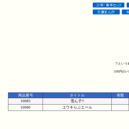
7/とい
100円の
商品番号
タイトル
巻数
10085
雪ん子!!
10086
ユウキらぶエール