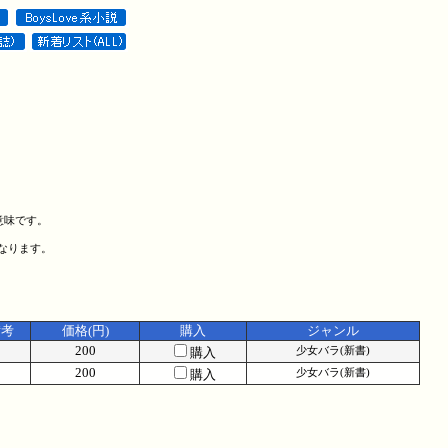
意味です。
になります。
備考
価格(円)
購入
ジャンル
200
購入
少女バラ(新書)
200
購入
少女バラ(新書)