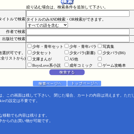
絞り込む場合は、検索条件を追加して下さい。
タイトルで検索
タイトルのみAND検索・OR検索ができます。
作者で検索
出版社で検索
少年・青年セット
少年・青年バラ
写真集
数選択可です。
少女セット
少女バラ(新書)
少女バラ(B6)
全リストから)
文庫まんが
A5他
BoysLove系小説
成年コミック
ゲーム攻略本
は、この画面は残して下さい。 閉じた場合、カートの内容は消えます。ただ
kieの設定は不要です。
うな移動でも内容は残ります。
中からのお買い物が可能です。