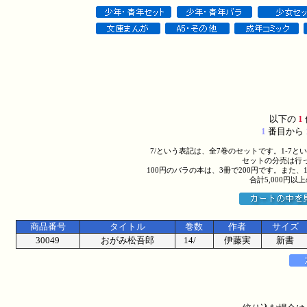
以下の
1
1
番目から
7/という表記は、全7巻のセットです。1-7
セットの分売は行
100円のバラの本は、3冊で200円です。また、
合計5,000円
商品番号
タイトル
巻数
作者
サイズ
30049
おがみ松吾郎
14/
伊藤実
新書