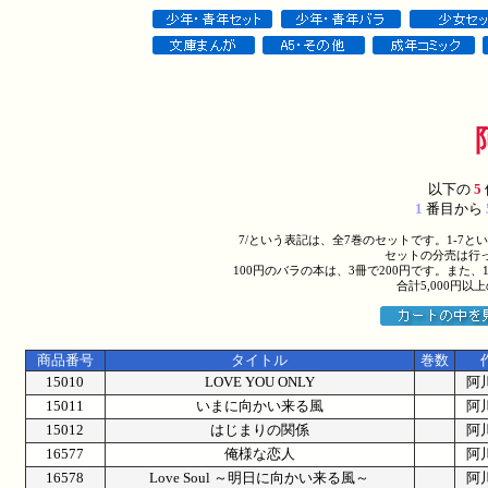
以下の
5
1
番目から
7/という表記は、全7巻のセットです。1-7
セットの分売は行
100円のバラの本は、3冊で200円です。また、
合計5,000円
商品番号
タイトル
巻数
15010
LOVE YOU ONLY
阿
15011
いまに向かい来る風
阿
15012
はじまりの関係
阿
16577
俺様な恋人
阿
16578
Love Soul ～明日に向かい来る風～
阿