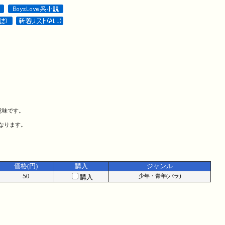
意味です。
になります。
価格(円)
購入
ジャンル
50
購入
少年・青年(バラ)