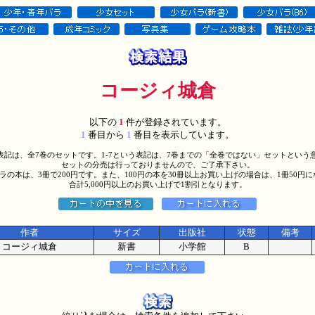
コージィ城倉
以下の
1
件が登録されています。
1
番目から
1
番目を表示しています。
う表記は、全7巻のセットです。1-7という表記は、7巻までの「全巻ではない」セットという
セットの分売は行っておりませんので、ご了承下さい。
バラの本は、3冊で200円です。また、100円の本を30冊以上お買い上げの場合は、1冊50円
合計5,000円以上のお買い上げで1割引となります。
作者
サイズ
出版社
状態
備考
コージィ城倉
新書
小学館
B