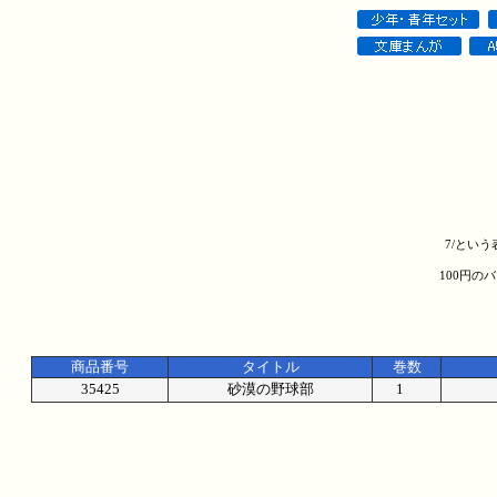
7/とい
100円の
商品番号
タイトル
巻数
35425
砂漠の野球部
1