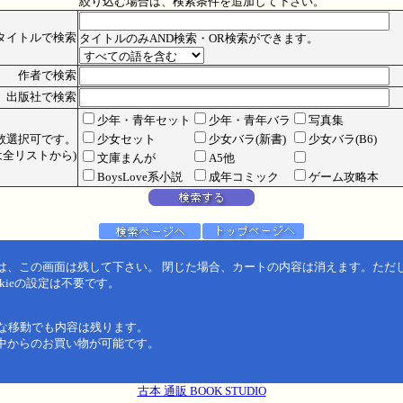
絞り込む場合は、検索条件を追加して下さい。
タイトルで検索
タイトルのみAND検索・OR検索ができます。
作者で検索
出版社で検索
少年・青年セット
少年・青年バラ
写真集
数選択可です。
少女セット
少女バラ(新書)
少女バラ(B6)
全リストから)
文庫まんが
A5他
BoysLove系小説
成年コミック
ゲーム攻略本
は、この画面は残して下さい。 閉じた場合、カートの内容は消えます。ただ
kieの設定は不要です。
うな移動でも内容は残ります。
中からのお買い物が可能です。
古本 通販 BOOK STUDIO