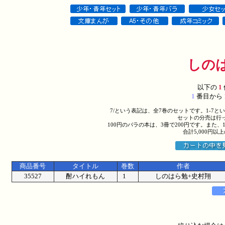
しの
以下の
1
1
番目から
7/という表記は、全7巻のセットです。1-7
セットの分売は行
100円のバラの本は、3冊で200円です。また、
合計5,000円
商品番号
タイトル
巻数
作者
35527
酎ハイれもん
1
しのはら勉+史村翔