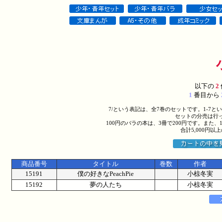
以下の
2
1
番目から
7/という表記は、全7巻のセットです。1-7
セットの分売は行
100円のバラの本は、3冊で200円です。また、
合計5,000円
商品番号
タイトル
巻数
作者
15191
僕の好きなPeachPie
小椋冬実
15192
夢の人たち
小椋冬実