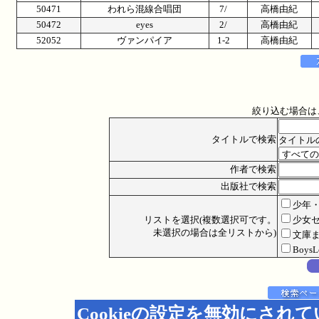
50471
われら混線合唱団
7/
高橋由紀
50472
eyes
2/
高橋由紀
52052
ヴァンパイア
1-2
高橋由紀
絞り込む場合は
タイトルで検索
タイトル
作者で検索
出版社で検索
少年
リストを選択(複数選択可です。
少女
未選択の場合は全リストから)
文庫
Boys
Cookieの設定を無効にされ