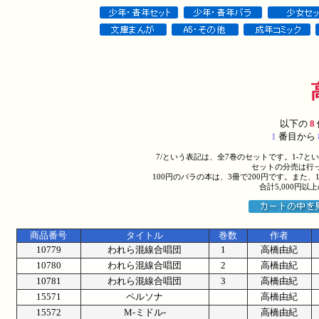
以下の
8
1
番目から
7/という表記は、全7巻のセットです。1-7
セットの分売は行
100円のバラの本は、3冊で200円です。また、
合計5,000円
商品番号
タイトル
巻数
作者
10779
われら混線合唱団
1
高橋由紀
10780
われら混線合唱団
2
高橋由紀
10781
われら混線合唱団
3
高橋由紀
15571
ペルソナ
高橋由紀
15572
M-ミドル-
高橋由紀