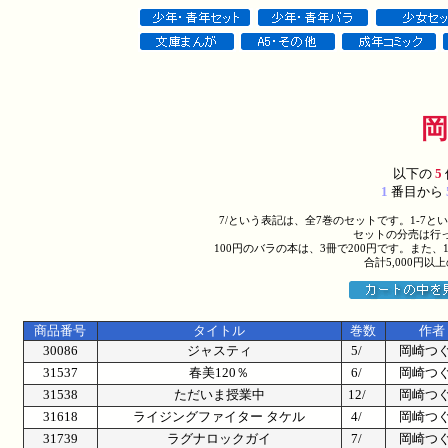
以下の
5
1
番目から
7/という表記は、全7巻のセットです。1-7
セットの分売は行
100円のバラの本は、3冊で200円です。また、
合計5,000円
商品番号
タイトル
巻数
作者
30086
ジャスティ
5/
岡崎つ
31537
春美120％
6/
岡崎つ
31538
ただいま授業中
12/
岡崎つ
31618
ライジングファイター タケル
4/
岡崎つ
31739
ラグナロックガイ
7/
岡崎つ