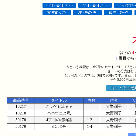
以下の
4
1
番目から
7/という表記は、全7巻のセットです。1-7
セットの分売は行
100円のバラの本は、3冊で200円です。また、
合計5,000円
商品番号
タイトル
巻数
作者
10217
クラゲも流るる
大野潤子
10218
ハハウエと私
大野潤子
50178
4丁目の植物誌
1-2
大野潤子
50179
S.C.ポチ
1-4
大野潤子