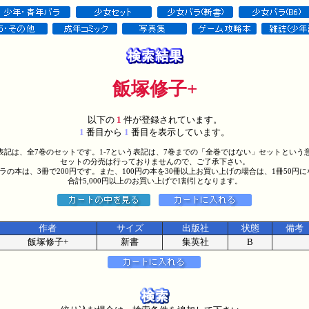
飯塚修子+
以下の
1
件が登録されています。
1
番目から
1
番目を表示しています。
う表記は、全7巻のセットです。1-7という表記は、7巻までの「全巻ではない」セットという
セットの分売は行っておりませんので、ご了承下さい。
バラの本は、3冊で200円です。また、100円の本を30冊以上お買い上げの場合は、1冊50円
合計5,000円以上のお買い上げで1割引となります。
作者
サイズ
出版社
状態
備考
飯塚修子+
新書
集英社
B