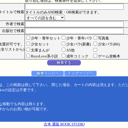
絞り込む場合は、検索条件を追加して下さい。
タイトルで検索
タイトルのみAND検索・OR検索ができます。
作者で検索
出版社で検索
少年・青年セット
少年・青年バラ
写真集
数選択可です。
少女セット
少女バラ(新書)
少女バラ(B6)
全リストから)
文庫まんが
A5他
BoysLove系小説
成年コミック
ゲーム攻略本
は、この画面は残して下さい。 閉じた場合、カートの内容は消えます。ただ
kieの設定は不要です。
うな移動でも内容は残ります。
中からのお買い物が可能です。
古本 通販 BOOK STUDIO