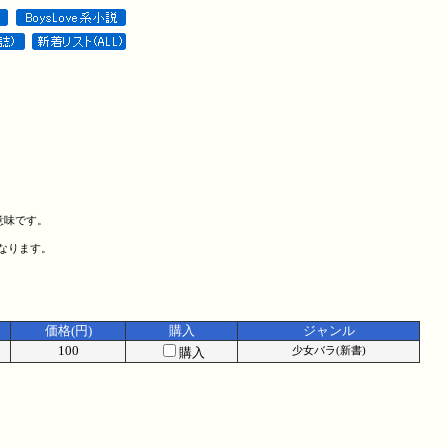
意味です。
になります。
価格(円)
購入
ジャンル
100
購入
少女バラ(新書)