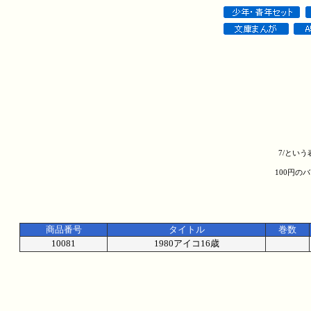
7/とい
100円の
商品番号
タイトル
巻数
10081
1980アイコ16歳