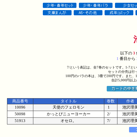
以下の
3
1
番目から
7/という表記は、全7巻のセットです。1-7
セットの分売は行
100円のバラの本は、3冊で200円です。また、
合計5,000円
商品番号
タイトル
巻数
作者
10096
天使のフェロモン
1
池沢理
50098
かっとびニューヨーカー
2/
池沢理
51913
オセロ。
7/
池沢理