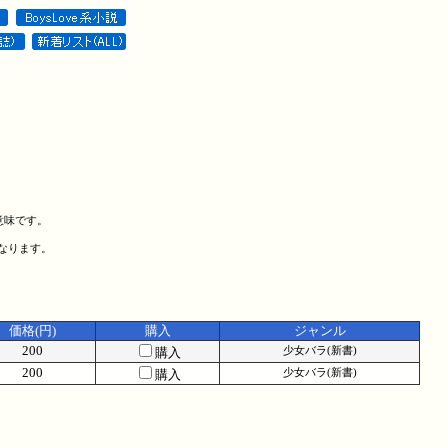
意味です。
になります。
価格(円)
購入
ジャンル
200
購入
少女バラ(新書)
200
購入
少女バラ(新書)