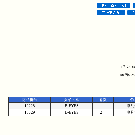
7/とい
100円の
商品番号
タイトル
巻数
作
10628
B-EYES
1
潮見
10629
B-EYES
2
潮見