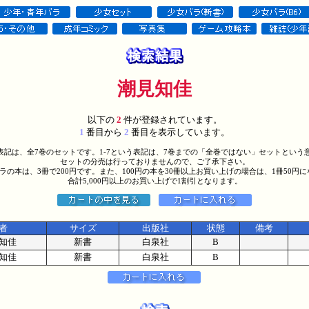
潮見知佳
以下の
2
件が登録されています。
1
番目から
2
番目を表示しています。
う表記は、全7巻のセットです。1-7という表記は、7巻までの「全巻ではない」セットという
セットの分売は行っておりませんので、ご了承下さい。
バラの本は、3冊で200円です。また、100円の本を30冊以上お買い上げの場合は、1冊50円
合計5,000円以上のお買い上げで1割引となります。
者
サイズ
出版社
状態
備考
知佳
新書
白泉社
B
知佳
新書
白泉社
B