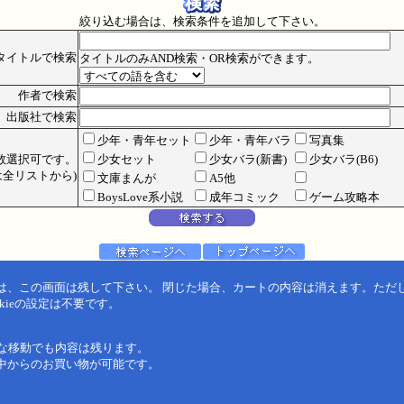
絞り込む場合は、検索条件を追加して下さい。
タイトルで検索
タイトルのみAND検索・OR検索ができます。
作者で検索
出版社で検索
少年・青年セット
少年・青年バラ
写真集
数選択可です。
少女セット
少女バラ(新書)
少女バラ(B6)
全リストから)
文庫まんが
A5他
BoysLove系小説
成年コミック
ゲーム攻略本
は、この画面は残して下さい。 閉じた場合、カートの内容は消えます。ただ
kieの設定は不要です。
うな移動でも内容は残ります。
中からのお買い物が可能です。