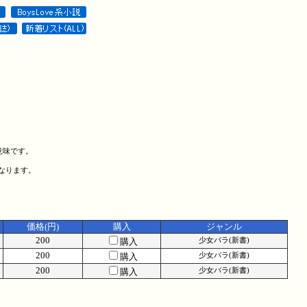
意味です。
になります。
価格(円)
購入
ジャンル
200
購入
少女バラ(新書)
200
購入
少女バラ(新書)
200
購入
少女バラ(新書)