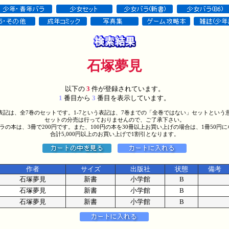
石塚夢見
以下の
3
件が登録されています。
1
番目から
3
番目を表示しています。
う表記は、全7巻のセットです。1-7という表記は、7巻までの「全巻ではない」セットという
セットの分売は行っておりませんので、ご了承下さい。
バラの本は、3冊で200円です。また、100円の本を30冊以上お買い上げの場合は、1冊50円
合計5,000円以上のお買い上げで1割引となります。
作者
サイズ
出版社
状態
備考
石塚夢見
新書
小学館
B
石塚夢見
新書
小学館
B
石塚夢見
新書
小学館
B