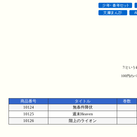
7/とい
100円の
商品番号
タイトル
巻数
10124
無条件降伏
10125
週末Heaven
10126
階上のライオン