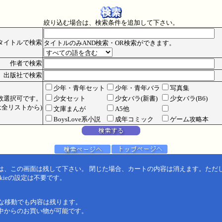
絞り込む場合は、検索条件を追加して下さい。
タイトルで検索
タイトルのみAND検索・OR検索ができます。
作者で検索
出版社で検索
少年・青年セット
少年・青年バラ
写真集
数選択可です。
少女セット
少女バラ(新書)
少女バラ(B6)
全リストから)
文庫まんが
A5他
BoysLove系小説
成年コミック
ゲーム攻略本
は、この画面は残して下さい。 閉じた場合、カートの内容は消えます。ただ
kieの設定は不要です。
うな移動でも内容は残ります。
中からのお買い物が可能です。