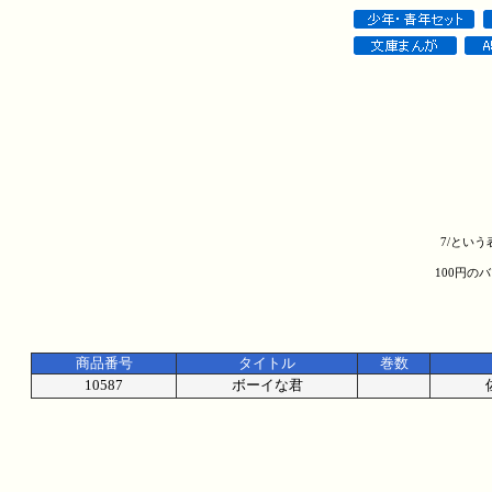
7/とい
100円の
商品番号
タイトル
巻数
10587
ボーイな君