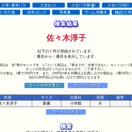
佐々木淳子
以下の
1
件が登録されています。
1
番目から
1
番目を表示しています。
う表記は、全7巻のセットです。1-7という表記は、7巻までの「全巻ではない」セットという
セットの分売は行っておりませんので、ご了承下さい。
バラの本は、3冊で200円です。また、100円の本を30冊以上お買い上げの場合は、1冊50円
合計5,000円以上のお買い上げで1割引となります。
作者
サイズ
出版社
状態
備考
佐々木淳子
新書
小学館
B