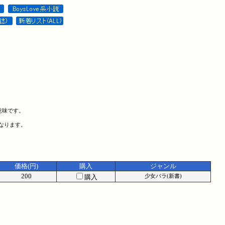
意味です。
になります。
価格(円)
購入
ジャンル
200
購入
少女バラ(新書)