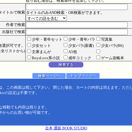
絞り込む場合は、検索条件を追加して下さい。
タイトルで検索
タイトルのみAND検索・OR検索ができます。
作者で検索
出版社で検索
少年・青年セット
少年・青年バラ
写真集
数選択可です。
少女セット
少女バラ(新書)
少女バラ(B6)
全リストから)
文庫まんが
A5他
BoysLove系小説
成年コミック
ゲーム攻略本
は、この画面は残して下さい。 閉じた場合、カートの内容は消えます。ただ
kieの設定は不要です。
うな移動でも内容は残ります。
中からのお買い物が可能です。
古本 通販 BOOK STUDIO