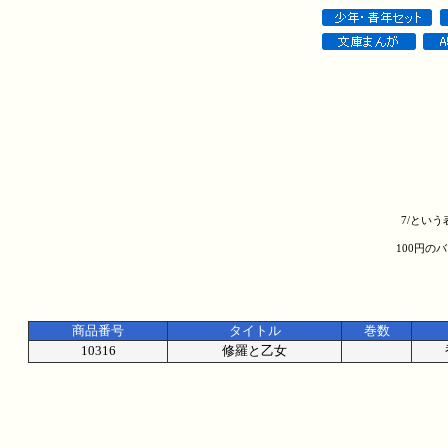
7/とい
100円の
商品番号
タイトル
巻数
10316
修羅と乙女