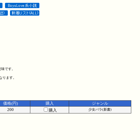
意味です。
になります。
価格(円)
購入
ジャンル
200
購入
少女バラ(新書)