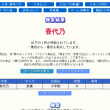
香代乃
以下の
1
件が登録されています。
1
番目から
1
番目を表示しています。
う表記は、全7巻のセットです。1-7という表記は、7巻までの「全巻ではない」セットという
セットの分売は行っておりませんので、ご了承下さい。
バラの本は、3冊で200円です。また、100円の本を30冊以上お買い上げの場合は、1冊50円
合計5,000円以上のお買い上げで1割引となります。
作者
サイズ
出版社
状態
備考
香代乃
新書
小学館
B