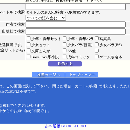
絞り込む場合は、検索条件を追加して下さい。
タイトルで検索
タイトルのみAND検索・OR検索ができます。
作者で検索
出版社で検索
少年・青年セット
少年・青年バラ
写真集
数選択可です。
少女セット
少女バラ(新書)
少女バラ(B6)
全リストから)
文庫まんが
A5他
BoysLove系小説
成年コミック
ゲーム攻略本
は、この画面は残して下さい。 閉じた場合、カートの内容は消えます。ただ
kieの設定は不要です。
うな移動でも内容は残ります。
中からのお買い物が可能です。
古本 通販 BOOK STUDIO