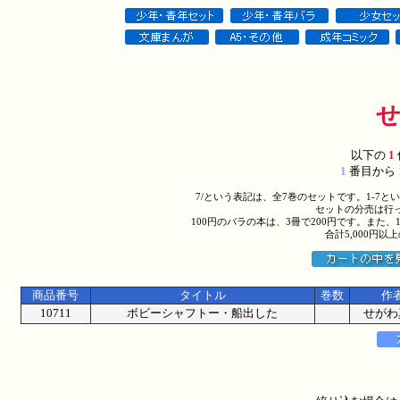
以下の
1
1
番目から
7/という表記は、全7巻のセットです。1-7
セットの分売は行
100円のバラの本は、3冊で200円です。また、
合計5,000円
商品番号
タイトル
巻数
作
10711
ボビーシャフトー・船出した
せがわ