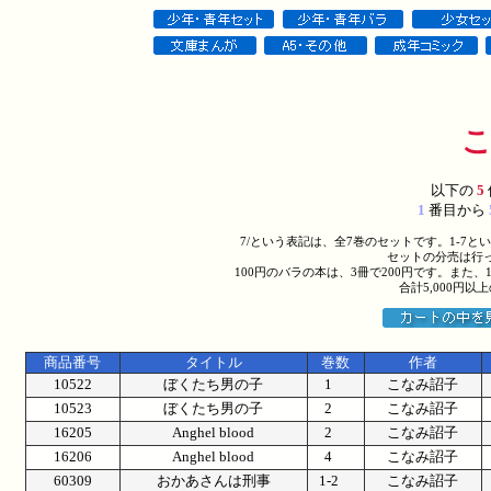
以下の
5
1
番目から
7/という表記は、全7巻のセットです。1-7
セットの分売は行
100円のバラの本は、3冊で200円です。また、
合計5,000円
商品番号
タイトル
巻数
作者
10522
ぼくたち男の子
1
こなみ詔子
10523
ぼくたち男の子
2
こなみ詔子
16205
Anghel blood
2
こなみ詔子
16206
Anghel blood
4
こなみ詔子
60309
おかあさんは刑事
1-2
こなみ詔子