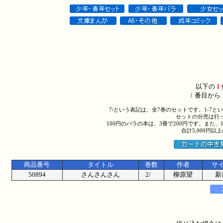
以下の
1
1
番目から
7/という表記は、全7巻のセットです。1-7
セットの分売は行
100円のバラの本は、3冊で200円です。また、
合計5,000円
商品番号
タイトル
巻数
作者
サ
50894
さんさんさん
2/
柳原望
新