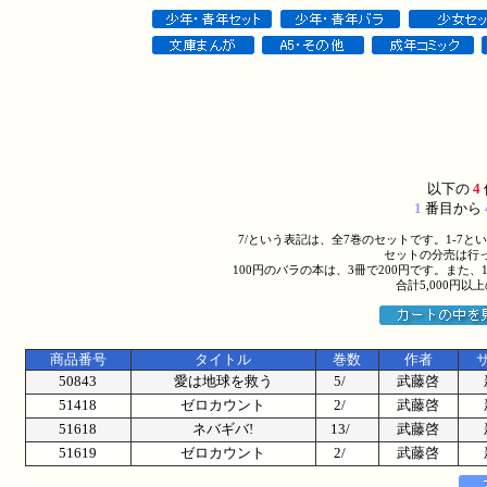
以下の
4
1
番目から
7/という表記は、全7巻のセットです。1-7
セットの分売は行
100円のバラの本は、3冊で200円です。また、
合計5,000円
商品番号
タイトル
巻数
作者
50843
愛は地球を救う
5/
武藤啓
51418
ゼロカウント
2/
武藤啓
51618
ネバギバ!
13/
武藤啓
51619
ゼロカウント
2/
武藤啓