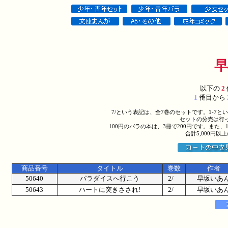
以下の
2
1
番目から
7/という表記は、全7巻のセットです。1-7
セットの分売は行
100円のバラの本は、3冊で200円です。また、
合計5,000円
商品番号
タイトル
巻数
作者
50640
パラダイスへ行こう
2/
早坂いあ
50643
ハートに突きさされ!
2/
早坂いあ