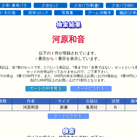
河原和音
以下の
1
件が登録されています。
1
番目から
1
番目を表示しています。
う表記は、全7巻のセットです。1-7という表記は、7巻までの「全巻ではない」セットという
セットの分売は行っておりませんので、ご了承下さい。
バラの本は、3冊で200円です。また、100円の本を30冊以上お買い上げの場合は、1冊50円
合計5,000円以上のお買い上げで1割引となります。
巻数
作者
サイズ
出版社
状態
備
河原和音
新書
集英社
B