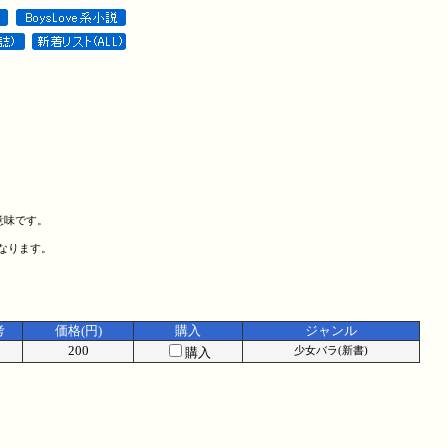
意味です。
になります。
考
価格(円)
購入
ジャンル
200
購入
少女バラ(新書)