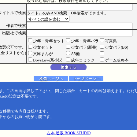
絞り込む場合は、検索条件を追加して下さい。
タイトルで検索
タイトルのみAND検索・OR検索ができます。
作者で検索
出版社で検索
少年・青年セット
少年・青年バラ
写真集
数選択可です。
少女セット
少女バラ(新書)
少女バラ(B6)
全リストから)
文庫まんが
A5他
BoysLove系小説
成年コミック
ゲーム攻略本
は、この画面は残して下さい。 閉じた場合、カートの内容は消えます。ただ
kieの設定は不要です。
うな移動でも内容は残ります。
中からのお買い物が可能です。
古本 通販 BOOK STUDIO