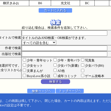
柳沢きみお
B6
光文社
BC
絞り込む場合は、検索条件を追加して下さい。
タイトルで検索
タイトルのみAND検索・OR検索ができます。
作者で検索
出版社で検索
少年・青年セット
少年・青年バラ
写真集
数選択可です。
少女セット
少女バラ(新書)
少女バラ(B6)
全リストから)
文庫まんが
A5他
BoysLove系小説
成年コミック
ゲーム攻略本
は、この画面は残して下さい。 閉じた場合、カートの内容は消えます。ただ
kieの設定は不要です。