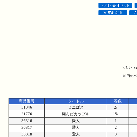
7/とい
100円の
商品番号
タイトル
巻数
31346
ミニぱと
2/
31776
翔んだカップル
15/
36316
愛人
1
36317
愛人
2
36318
愛人
3