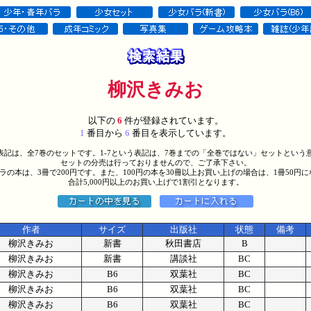
柳沢きみお
以下の
6
件が登録されています。
1
番目から
6
番目を表示しています。
う表記は、全7巻のセットです。1-7という表記は、7巻までの「全巻ではない」セットという
セットの分売は行っておりませんので、ご了承下さい。
バラの本は、3冊で200円です。また、100円の本を30冊以上お買い上げの場合は、1冊50円
合計5,000円以上のお買い上げで1割引となります。
作者
サイズ
出版社
状態
備考
柳沢きみお
新書
秋田書店
B
柳沢きみお
新書
講談社
BC
柳沢きみお
B6
双葉社
BC
柳沢きみお
B6
双葉社
BC
柳沢きみお
B6
双葉社
BC