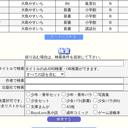
/
大島やすいち
B6
集英社
B
/
大島やすいち
新書
小学館
B
/
大島やすいち
新書
小学館
B
2/
大島やすいち
新書
小学館
B
/
大島やすいち
新書
講談社
B
絞り込む場合は、検索条件を追加して下さい。
タイトルで検索
タイトルのみAND検索・OR検索ができます。
作者で検索
出版社で検索
少年・青年セット
少年・青年バラ
写真集
数選択可です。
少女セット
少女バラ(新書)
少女バラ(B6)
全リストから)
文庫まんが
A5他
BoysLove系小説
成年コミック
ゲーム攻略本