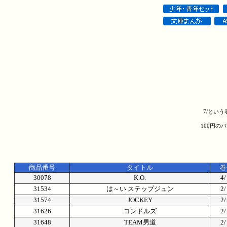
7/とい
100円の
商品番号
タイトル
巻
30078
K.O.
4
31534
は～い ステップジュン
2
31574
JOCKEY
2
31626
コンドルズ
2
31648
TEAM男道
2