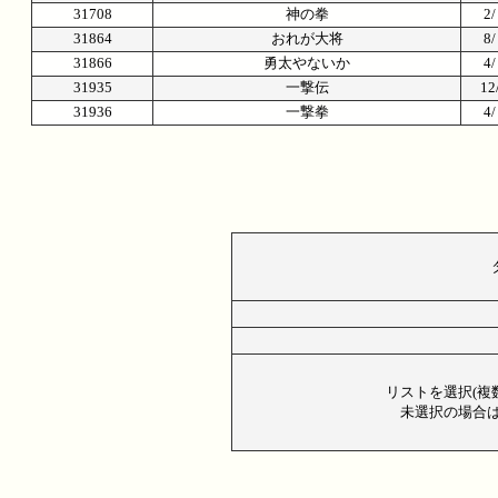
31708
神の拳
2
31864
おれが大将
8
31866
勇太やないか
4
31935
一撃伝
1
31936
一撃拳
4
リストを選択(複
未選択の場合は