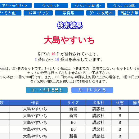
大島やすいち
以下の
10
件が登録されています。
1
番目から
10
番目を表示しています。
う表記は、全7巻のセットです。1-7という表記は、7巻までの「全巻ではない」セットという
セットの分売は行っておりませんので、ご了承下さい。
バラの本は、3冊で200円です。また、100円の本を30冊以上お買い上げの場合は、1冊50円
合計5,000円以上のお買い上げで1割引となります。
数
作者
サイズ
出版社
状態
備
/
大島やすいち
新書
講談社
B
/
大島やすいち
新書
講談社
B
/
大島やすいち
B6
講談社
B
/
大島やすいち
B6
講談社
B
/
大島やすいち
新書
講談社
B