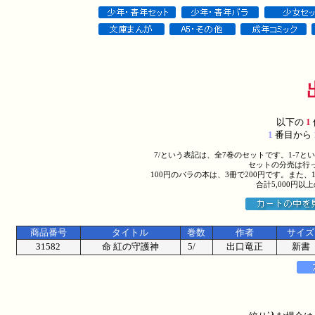
以下の
1
1
番目から
7/という表記は、全7巻のセットです。1-7
セットの分売は行
100円のバラの本は、3冊で200円です。また、
合計5,000円
商品番号
タイトル
巻数
作者
サイズ
31582
命 紅の守護神
5/
出口竜正
新書