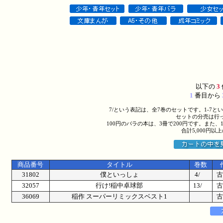
以下の
3
1
番目から
7/という表記は、全7巻のセットです。1-7
セットの分売は行
100円のバラの本は、3冊で200円です。また、
合計5,000円
商品番号
タイトル
巻数
31802
僕といっしょ
4/
古
32057
行け!稲中卓球部
13/
古
36069
稲作 スーパーリミックスベスト1
古